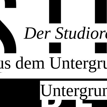
Der Studio
s dem Untergru
Untergrun