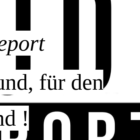
report
nd, für den
d !