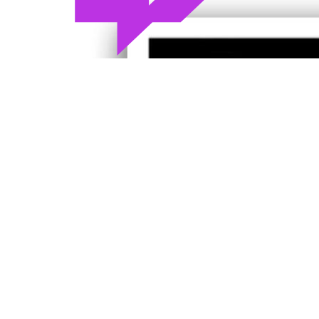
Folgt gerne, jeden Donnerstag 20:30 Uhr Live!
Link zu Soundcloud
Schau auf Soundcloud vorbei und hör dir die Lieder aus der
Show an jeder Zeit und überall
Link zur Spotify Playlist